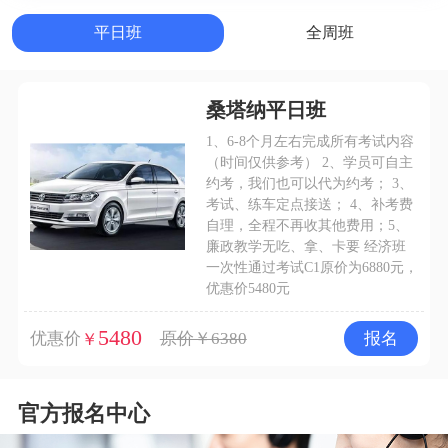
平日班
全周班
桑塔纳平日班
1、6-8个月左右完成所有考试内容
（时间仅供参考） 2、学员可自主
约考，我们也可以代为约考； 3、
考试、练车定点接送； 4、补考费
自理，全程不再收其他费用；5、
廉政教学无吃、拿、卡要 经济班
一次性通过考试C1原价为6880元，
优惠价5480元
5480
优惠价
原价￥6380
报名
￥
官方报名中心