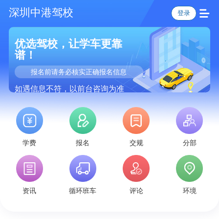
深圳中港驾校
登录
优选驾校，让学车更靠
谱！
报名前请务必核实正确报名信息
如遇信息不符，以前台咨询为准
学费
报名
交规
分部
资讯
循环班车
评论
环境